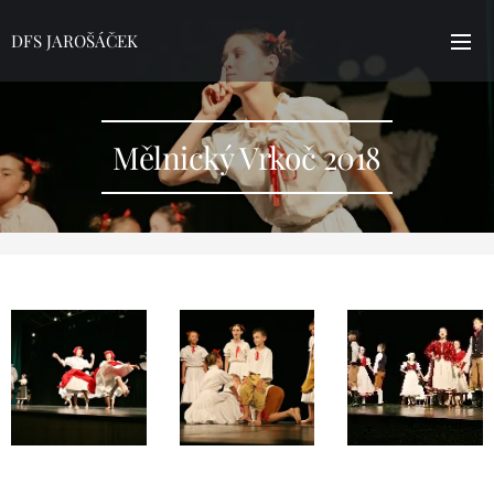
DFS JAROŠÁČEK
Mělnický Vrkoč 2018