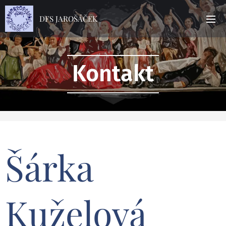
DFS JAROŠÁČEK
Kontakt
Šárka
Kuželová